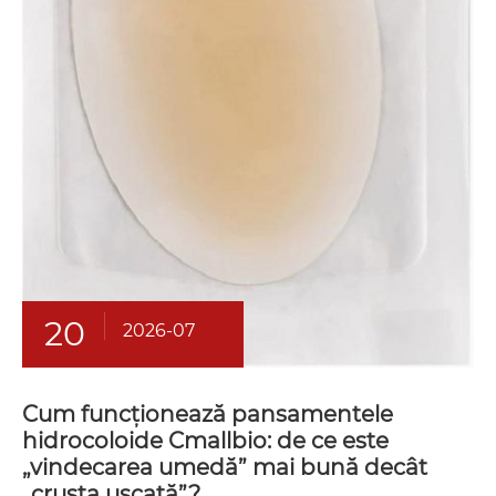
20
2026-07
Cum funcționează pansamentele
hidrocoloide Cmallbio: de ce este
„vindecarea umedă” mai bună decât
„crusta uscată”?