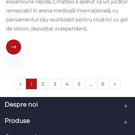
expansiune rapidă, Cmallbio a apărut ca un jucător
remarcabil în arena medicală internațională, cu
pansamentul său reutilizabil pentru cicatrici cu gel
de silicon, dezvoltat independent.

«
1
2
3
4
5
...
6
»
Despre noi
Produse